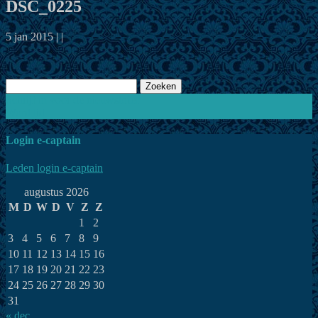
DSC_0225
5 jan 2015 | |
Zoeken
naar:
Schrijf in voor de nieuwsbrief
Word lid
Login e-captain
Leden login e-captain
augustus 2026
M
D
W
D
V
Z
Z
1
2
3
4
5
6
7
8
9
10
11
12
13
14
15
16
17
18
19
20
21
22
23
24
25
26
27
28
29
30
31
« dec