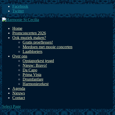
Facebook
Twitter
Home
Promconcerten 2026
Ook muziek maken?
Gratis proeflessen!
Meedoen met mooie concerten
Laatbloeiers
Over ons
Opstaporkest jeugd
Nieuw: Bravo!
Da Capo
Prima Vista
Drumfanfare
Harmonieorkest
Agenda
Nieuws
Contact
Select Page