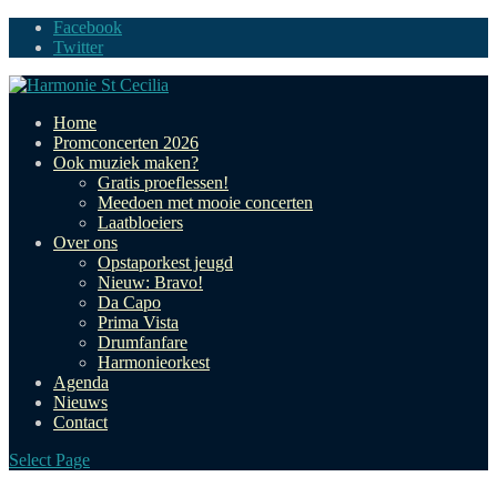
Facebook
Twitter
Home
Promconcerten 2026
Ook muziek maken?
Gratis proeflessen!
Meedoen met mooie concerten
Laatbloeiers
Over ons
Opstaporkest jeugd
Nieuw: Bravo!
Da Capo
Prima Vista
Drumfanfare
Harmonieorkest
Agenda
Nieuws
Contact
Select Page