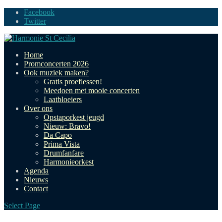
Facebook
Twitter
Home
Promconcerten 2026
Ook muziek maken?
Gratis proeflessen!
Meedoen met mooie concerten
Laatbloeiers
Over ons
Opstaporkest jeugd
Nieuw: Bravo!
Da Capo
Prima Vista
Drumfanfare
Harmonieorkest
Agenda
Nieuws
Contact
Select Page