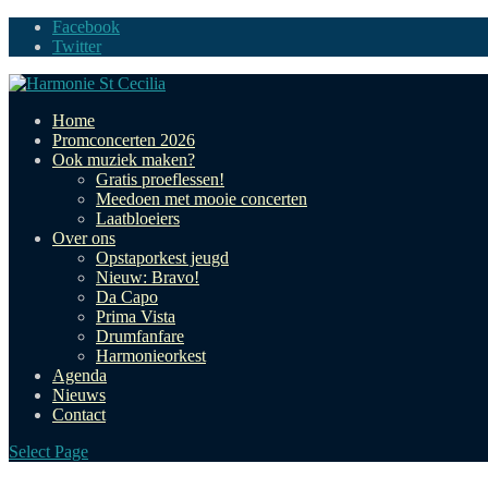
Facebook
Twitter
Home
Promconcerten 2026
Ook muziek maken?
Gratis proeflessen!
Meedoen met mooie concerten
Laatbloeiers
Over ons
Opstaporkest jeugd
Nieuw: Bravo!
Da Capo
Prima Vista
Drumfanfare
Harmonieorkest
Agenda
Nieuws
Contact
Select Page