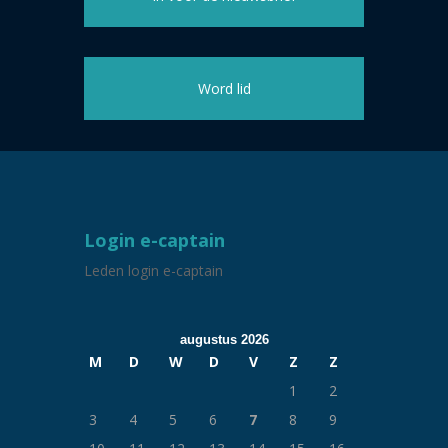
Word lid
Login e-captain
Leden login e-captain
augustus 2026
M
D
W
D
V
Z
Z
1
2
3
4
5
6
7
8
9