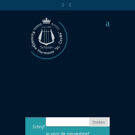
P1120362
5 mrt 2018 | |
Schrijf
in voor de nieuwsbrief