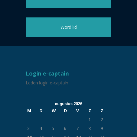
Word lid
Login e-captain
Leden login e-captain
augustus 2026
M
D
W
D
V
Z
Z
1
2
3
4
5
6
7
8
9