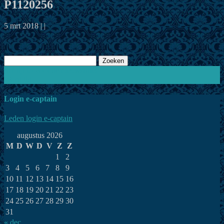
P1120256
5 mrt 2018 | |
Zoeken
naar:
Schrijf in voor de nieuwsbrief
Word lid
Login e-captain
Leden login e-captain
augustus 2026
M
D
W
D
V
Z
Z
1
2
3
4
5
6
7
8
9
10
11
12
13
14
15
16
17
18
19
20
21
22
23
24
25
26
27
28
29
30
31
« dec