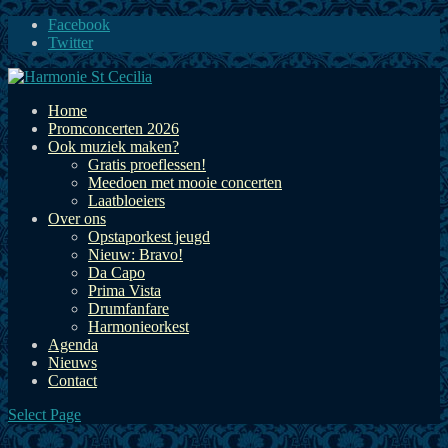
Facebook
Twitter
Home
Promconcerten 2026
Ook muziek maken?
Gratis proeflessen!
Meedoen met mooie concerten
Laatbloeiers
Over ons
Opstaporkest jeugd
Nieuw: Bravo!
Da Capo
Prima Vista
Drumfanfare
Harmonieorkest
Agenda
Nieuws
Contact
Select Page