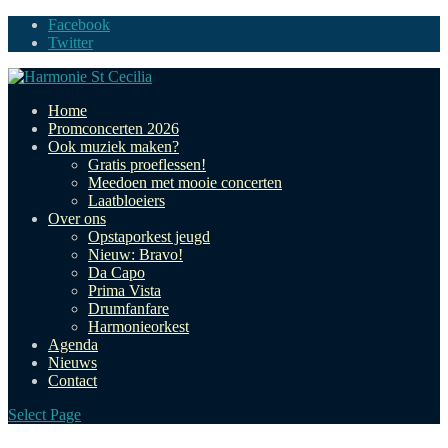
Facebook
Twitter
Home
Promconcerten 2026
Ook muziek maken?
Gratis proeflessen!
Meedoen met mooie concerten
Laatbloeiers
Over ons
Opstaporkest jeugd
Nieuw: Bravo!
Da Capo
Prima Vista
Drumfanfare
Harmonieorkest
Agenda
Nieuws
Contact
Select Page