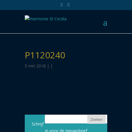
P1120240
5 mrt 2018 | |
Schrijf
in voor de nieuwsbrief