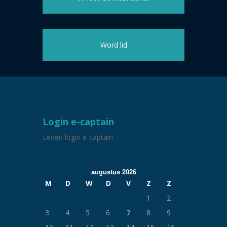
Word lid
Login e-captain
Leden login e-captain
augustus 2026
M
D
W
D
V
Z
Z
1
2
3
4
5
6
7
8
9