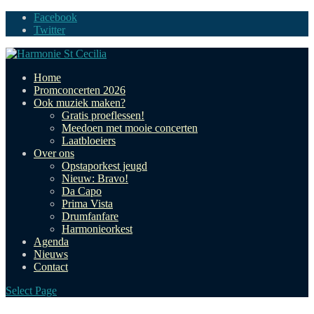
Facebook
Twitter
Home
Promconcerten 2026
Ook muziek maken?
Gratis proeflessen!
Meedoen met mooie concerten
Laatbloeiers
Over ons
Opstaporkest jeugd
Nieuw: Bravo!
Da Capo
Prima Vista
Drumfanfare
Harmonieorkest
Agenda
Nieuws
Contact
Select Page