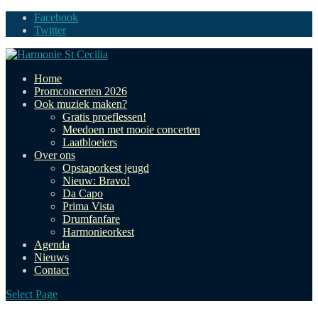
Facebook
Twitter
Home
Promconcerten 2026
Ook muziek maken?
Gratis proeflessen!
Meedoen met mooie concerten
Laatbloeiers
Over ons
Opstaporkest jeugd
Nieuw: Bravo!
Da Capo
Prima Vista
Drumfanfare
Harmonieorkest
Agenda
Nieuws
Contact
Select Page