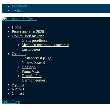
Facebook
Twitter
Home
Promconcerten 2026
Ook muziek maken?
Gratis proeflessen!
Meedoen met mooie concerten
Laatbloeiers
Over ons
Opstaporkest jeugd
Nieuw: Bravo!
Da Capo
Prima Vista
Drumfanfare
Harmonieorkest
Agenda
Nieuws
Contact
Select Page