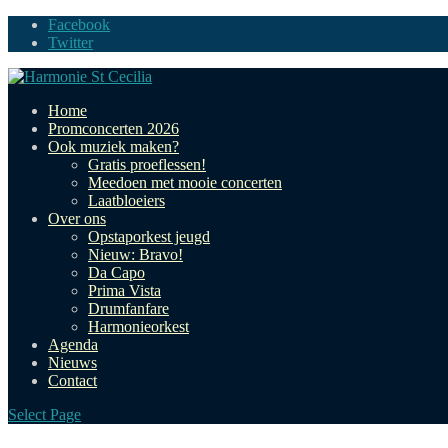
Facebook
Twitter
Home
Promconcerten 2026
Ook muziek maken?
Gratis proeflessen!
Meedoen met mooie concerten
Laatbloeiers
Over ons
Opstaporkest jeugd
Nieuw: Bravo!
Da Capo
Prima Vista
Drumfanfare
Harmonieorkest
Agenda
Nieuws
Contact
Select Page