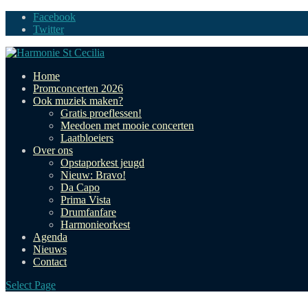
Facebook
Twitter
Home
Promconcerten 2026
Ook muziek maken?
Gratis proeflessen!
Meedoen met mooie concerten
Laatbloeiers
Over ons
Opstaporkest jeugd
Nieuw: Bravo!
Da Capo
Prima Vista
Drumfanfare
Harmonieorkest
Agenda
Nieuws
Contact
Select Page