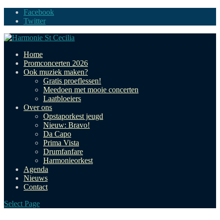
Facebook
Twitter
Home
Promconcerten 2026
Ook muziek maken?
Gratis proeflessen!
Meedoen met mooie concerten
Laatbloeiers
Over ons
Opstaporkest jeugd
Nieuw: Bravo!
Da Capo
Prima Vista
Drumfanfare
Harmonieorkest
Agenda
Nieuws
Contact
Select Page