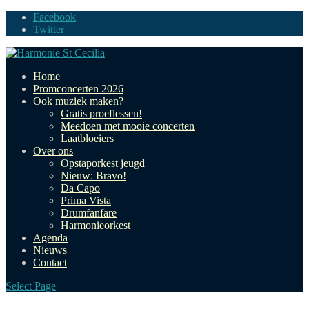
Facebook
Twitter
Home
Promconcerten 2026
Ook muziek maken?
Gratis proeflessen!
Meedoen met mooie concerten
Laatbloeiers
Over ons
Opstaporkest jeugd
Nieuw: Bravo!
Da Capo
Prima Vista
Drumfanfare
Harmonieorkest
Agenda
Nieuws
Contact
Select Page