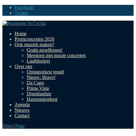
Facebook
Twitter
Home
Promconcerten 2026
Ook muziek maken?
Gratis proeflessen!
Meedoen met mooie concerten
Laatbloeiers
Over ons
Opstaporkest jeugd
Nieuw: Bravo!
Da Capo
Prima Vista
Drumfanfare
Harmonieorkest
Agenda
Nieuws
Contact
Select Page