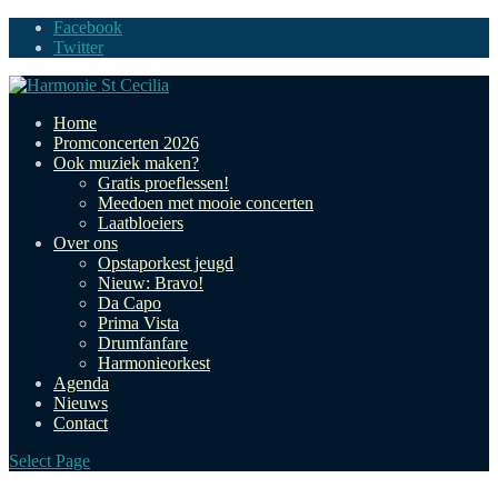
Facebook
Twitter
Home
Promconcerten 2026
Ook muziek maken?
Gratis proeflessen!
Meedoen met mooie concerten
Laatbloeiers
Over ons
Opstaporkest jeugd
Nieuw: Bravo!
Da Capo
Prima Vista
Drumfanfare
Harmonieorkest
Agenda
Nieuws
Contact
Select Page