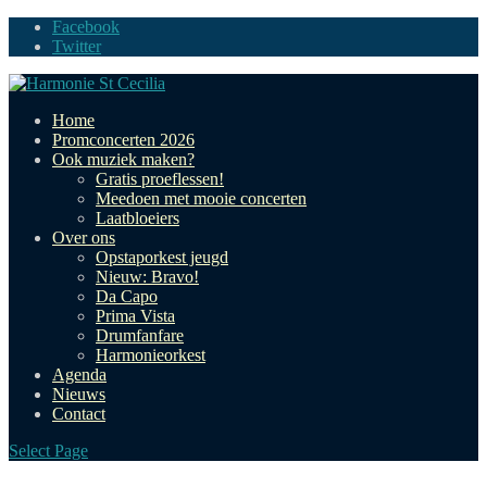
Facebook
Twitter
Home
Promconcerten 2026
Ook muziek maken?
Gratis proeflessen!
Meedoen met mooie concerten
Laatbloeiers
Over ons
Opstaporkest jeugd
Nieuw: Bravo!
Da Capo
Prima Vista
Drumfanfare
Harmonieorkest
Agenda
Nieuws
Contact
Select Page