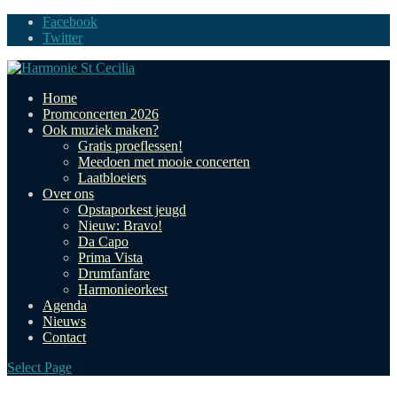
Facebook
Twitter
Home
Promconcerten 2026
Ook muziek maken?
Gratis proeflessen!
Meedoen met mooie concerten
Laatbloeiers
Over ons
Opstaporkest jeugd
Nieuw: Bravo!
Da Capo
Prima Vista
Drumfanfare
Harmonieorkest
Agenda
Nieuws
Contact
Select Page