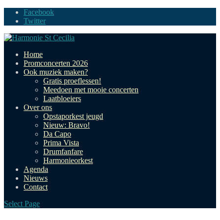
Facebook
Twitter
Home
Promconcerten 2026
Ook muziek maken?
Gratis proeflessen!
Meedoen met mooie concerten
Laatbloeiers
Over ons
Opstaporkest jeugd
Nieuw: Bravo!
Da Capo
Prima Vista
Drumfanfare
Harmonieorkest
Agenda
Nieuws
Contact
Select Page