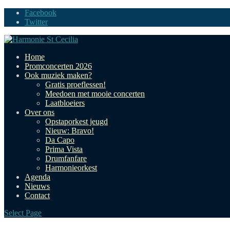
Facebook
Twitter
Home
Promconcerten 2026
Ook muziek maken?
Gratis proeflessen!
Meedoen met mooie concerten
Laatbloeiers
Over ons
Opstaporkest jeugd
Nieuw: Bravo!
Da Capo
Prima Vista
Drumfanfare
Harmonieorkest
Agenda
Nieuws
Contact
Select Page