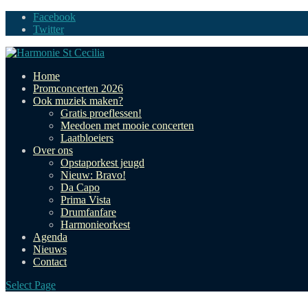
Facebook
Twitter
Home
Promconcerten 2026
Ook muziek maken?
Gratis proeflessen!
Meedoen met mooie concerten
Laatbloeiers
Over ons
Opstaporkest jeugd
Nieuw: Bravo!
Da Capo
Prima Vista
Drumfanfare
Harmonieorkest
Agenda
Nieuws
Contact
Select Page