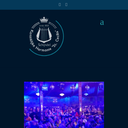
P1110830
5 mrt 2018 | |