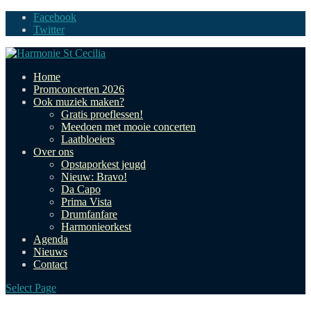
Facebook
Twitter
Home
Promconcerten 2026
Ook muziek maken?
Gratis proeflessen!
Meedoen met mooie concerten
Laatbloeiers
Over ons
Opstaporkest jeugd
Nieuw: Bravo!
Da Capo
Prima Vista
Drumfanfare
Harmonieorkest
Agenda
Nieuws
Contact
Select Page